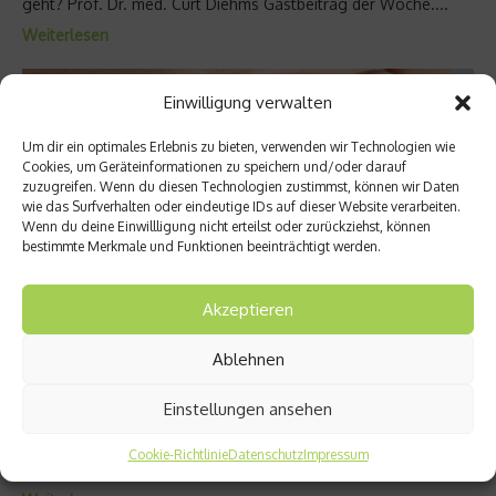
geht? Prof. Dr. med. Curt Diehms Gastbeitrag der Woche....
Weiterlesen
Einwilligung verwalten
Um dir ein optimales Erlebnis zu bieten, verwenden wir Technologien wie
Cookies, um Geräteinformationen zu speichern und/oder darauf
zuzugreifen. Wenn du diesen Technologien zustimmst, können wir Daten
wie das Surfverhalten oder eindeutige IDs auf dieser Website verarbeiten.
Wenn du deine Einwillligung nicht erteilst oder zurückziehst, können
bestimmte Merkmale und Funktionen beeinträchtigt werden.
Akzeptieren
Empfehlungen
Ablehnen
Hyaluronsäure gegen Parodontitis
Einstellungen ansehen
Durch die Injektion von Hyaluronsäure soll geschwächtes
Zahnfleisch wieder aufgepolstert und den Zähnen neuer Halt
Cookie-Richtlinie
Datenschutz
Impressum
geben werden....