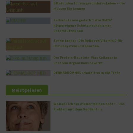
5 Methoden für ein gesünderes Leben – die
müssen Sie kennen
Zellschutz neu gedacht: Wie OM24®
körpereigene Schutzmechanismen
unterstützen soll
Sonne tanken: Die Rolle von Vitamin D für
Immunsystem und Knochen
Der Protein-Baustein: Was Kollagen in
unserem Organismus bewirkt
DERMADROP MED: Nadelfrei in die Tiefe
Meistgelesen
Wo habe ich nur wieder meinen Kopf? – Das
Problem mit dem Gedächtnis