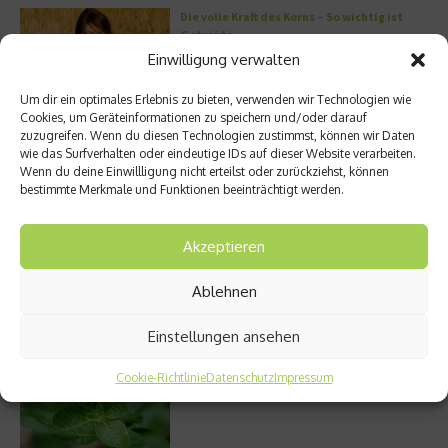
Die volle Kraft des Korns – So wichtig ist
Getreide
Einwilligung verwalten
Um dir ein optimales Erlebnis zu bieten, verwenden wir Technologien wie
Cookies, um Geräteinformationen zu speichern und/oder darauf
Entzündung der Nebenhöhlen: Symptome
zuzugreifen. Wenn du diesen Technologien zustimmst, können wir Daten
und verschiedene Formen
wie das Surfverhalten oder eindeutige IDs auf dieser Website verarbeiten.
Wenn du deine Einwillligung nicht erteilst oder zurückziehst, können
bestimmte Merkmale und Funktionen beeinträchtigt werden.
Akzeptieren
Stuhlgang – wie oft ist eigentlich normal?
Ablehnen
Einstellungen ansehen
Welches Ashwagandha sollte ich kaufen?
Cookie-Richtlinie
Datenschutz
Impressum