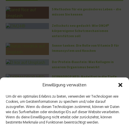
5 Methoden für ein gesünderes Leben – die
müssen Sie kennen
Zellschutz neu gedacht: Wie OM24®
körpereigene Schutzmechanismen
unterstützen soll
Sonne tanken: Die Rolle von Vitamin D für
Immunsystem und Knochen
Der Protein-Baustein: Was Kollagen in
unserem Organismus bewirkt
DERMADROP MED: Nadelfrei in die Tiefe
Einwilligung verwalten
Meistgelesen
Um dir ein optimales Erlebnis zu bieten, verwenden wir Technologien wie
Cookies, um Geräteinformationen zu speichern und/oder darauf
zuzugreifen. Wenn du diesen Technologien zustimmst, können wir Daten
Wo habe ich nur wieder meinen Kopf? – Das
wie das Surfverhalten oder eindeutige IDs auf dieser Website verarbeiten.
Problem mit dem Gedächtnis
Wenn du deine Einwillligung nicht erteilst oder zurückziehst, können
bestimmte Merkmale und Funktionen beeinträchtigt werden.