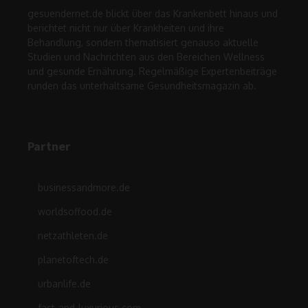
gesuendernet.de blickt über das Krankenbett hinaus und
berichtet nicht nur über Krankheiten und ihre
Behandlung, sondern thematisiert genauso aktuelle
Studien und Nachrichten aus den Bereichen Wellness
und gesunde Ernährung. Regelmäßige Expertenbeiträge
runden das unterhaltsame Gesundheitsmagazin ab.
Partner
businessandmore.de
worldsoffood.de
netzathleten.de
planetoftech.de
urbanlife.de
fast-and-luxurious.com