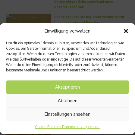
körpereigene Schutzmechanismen
unterstützen soll
Sonne tanken: Die Rolle von Vitamin D für
Immunsystem und Knochen
Einwilligung verwalten
Der Protein-Baustein: Was Kollagen in
unserem Organismus bewirkt
Um dir ein optimales Erlebnis zu bieten, verwenden wir Technologien wie
Cookies, um Geräteinformationen zu speichern und/oder darauf
DERMADROP MED: Nadelfrei in die Tiefe
zuzugreifen. Wenn du diesen Technologien zustimmst, können wir Daten
wie das Surfverhalten oder eindeutige IDs auf dieser Website verarbeiten.
Wenn du deine Einwillligung nicht erteilst oder zurückziehst, können
Meistgelesen
bestimmte Merkmale und Funktionen beeinträchtigt werden.
Wo habe ich nur wieder meinen Kopf? – Das
Akzeptieren
Problem mit dem Gedächtnis
Ablehnen
Einstellungen ansehen
Die volle Kraft des Korns – So wichtig ist
Getreide
Cookie-Richtlinie
Datenschutz
Impressum