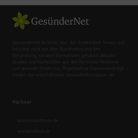
gesuendernet.de blickt über das Krankenbett hinaus und
berichtet nicht nur über Krankheiten und ihre
Behandlung, sondern thematisiert genauso aktuelle
Studien und Nachrichten aus den Bereichen Wellness
und gesunde Ernährung. Regelmäßige Expertenbeiträge
runden das unterhaltsame Gesundheitsmagazin ab.
Partner
businessandmore.de
worldsoffood.de