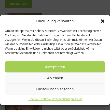
Aktuelles
5 Methoden für ein gesünderes Leben – die
müssen Sie kennen
Einwilligung verwalten
Zellschutz neu gedacht: Wie OM24®
Um dir ein optimales Erlebnis zu bieten, verwenden wir Technologien wie
körpereigene Schutzmechanismen
Cookies, um Geräteinformationen zu speichern und/oder darauf
unterstützen soll
zuzugreifen. Wenn du diesen Technologien zustimmst, können wir Daten
wie das Surfverhalten oder eindeutige IDs auf dieser Website verarbeiten.
Sonne tanken: Die Rolle von Vitamin D für
Wenn du deine Einwillligung nicht erteilst oder zurückziehst, können
Immunsystem und Knochen
bestimmte Merkmale und Funktionen beeinträchtigt werden.
Der Protein-Baustein: Was Kollagen in
unserem Organismus bewirkt
Akzeptieren
DERMADROP MED: Nadelfrei in die Tiefe
Ablehnen
Meistgelesen
Einstellungen ansehen
Wo habe ich nur wieder meinen Kopf? – Das
Cookie-Richtlinie
Datenschutz
Impressum
Problem mit dem Gedächtnis