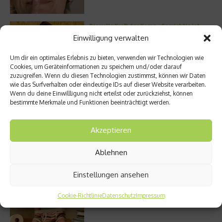
Die volle Kraft des Korns – So wichtig ist
Getreide
Einwilligung verwalten
Um dir ein optimales Erlebnis zu bieten, verwenden wir Technologien wie
Cookies, um Geräteinformationen zu speichern und/oder darauf
zuzugreifen. Wenn du diesen Technologien zustimmst, können wir Daten
Entzündung der Nebenhöhlen: Symptome
wie das Surfverhalten oder eindeutige IDs auf dieser Website verarbeiten.
und verschiedene Formen
Wenn du deine Einwillligung nicht erteilst oder zurückziehst, können
bestimmte Merkmale und Funktionen beeinträchtigt werden.
Akzeptieren
Welches Ashwagandha sollte ich kaufen?
Ablehnen
Einstellungen ansehen
Cookie-Richtlinie
Datenschutz
Impressum
Stuhlgang – wie oft ist eigentlich normal?