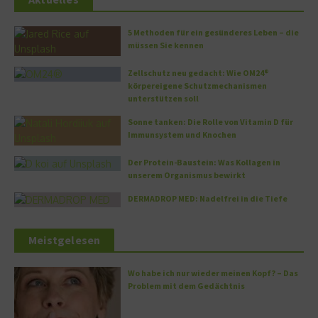
5 Methoden für ein gesünderes Leben – die
müssen Sie kennen
Zellschutz neu gedacht: Wie OM24®
körpereigene Schutzmechanismen
unterstützen soll
Sonne tanken: Die Rolle von Vitamin D für
Immunsystem und Knochen
Der Protein-Baustein: Was Kollagen in
unserem Organismus bewirkt
DERMADROP MED: Nadelfrei in die Tiefe
Meistgelesen
Wo habe ich nur wieder meinen Kopf? – Das
Problem mit dem Gedächtnis