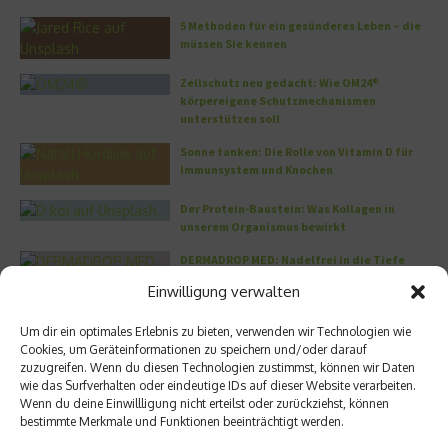
5 Methoden für ein gesünderes Leben – die
müssen Sie kennen
Zellschutz neu gedacht: Wie OM24®
körpereigene Schutzmechanismen
unterstützen soll
Sonne tanken: Die Rolle von Vitamin D für
Immunsystem und Knochen
Der Protein-Baustein: Was Kollagen in
unserem Organismus bewirkt
DERMADROP MED: Nadelfrei in die Tiefe
Einwilligung verwalten
Meistgelesen
Um dir ein optimales Erlebnis zu bieten, verwenden wir Technologien wie
Cookies, um Geräteinformationen zu speichern und/oder darauf
Wo habe ich nur wieder meinen Kopf? – Das
zuzugreifen. Wenn du diesen Technologien zustimmst, können wir Daten
Problem mit dem Gedächtnis
wie das Surfverhalten oder eindeutige IDs auf dieser Website verarbeiten.
Wenn du deine Einwillligung nicht erteilst oder zurückziehst, können
bestimmte Merkmale und Funktionen beeinträchtigt werden.