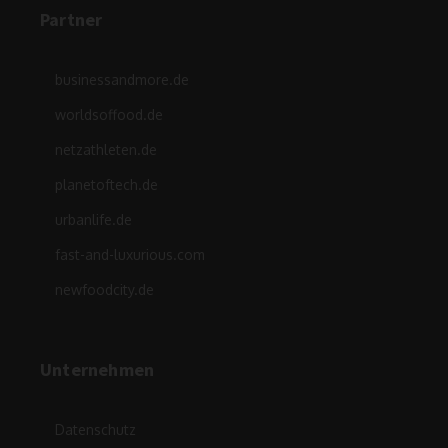
Partner
businessandmore.de
worldsoffood.de
netzathleten.de
planetoftech.de
urbanlife.de
fast-and-luxurious.com
newfoodcity.de
Unternehmen
Datenschutz