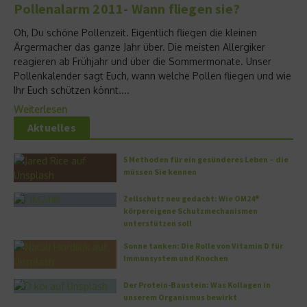
Pollenalarm 2011- Wann fliegen sie?
Oh, Du schöne Pollenzeit. Eigentlich fliegen die kleinen
Ärgermacher das ganze Jahr über. Die meisten Allergiker
reagieren ab Frühjahr und über die Sommermonate. Unser
Pollenkalender sagt Euch, wann welche Pollen fliegen und wie
Ihr Euch schützen könnt....
Weiterlesen
Aktuelles
5 Methoden für ein gesünderes Leben – die
müssen Sie kennen
Zellschutz neu gedacht: Wie OM24®
körpereigene Schutzmechanismen
unterstützen soll
Sonne tanken: Die Rolle von Vitamin D für
Immunsystem und Knochen
Der Protein-Baustein: Was Kollagen in
unserem Organismus bewirkt