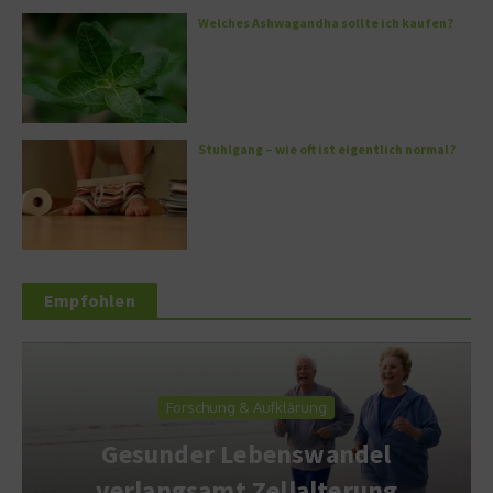
Welches Ashwagandha sollte ich kaufen?
Stuhlgang – wie oft ist eigentlich normal?
Empfohlen
Forschung & Aufklärung
Gesunder Lebenswandel
verlangsamt Zellalterung