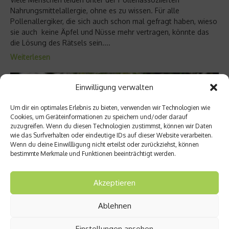
Nahrungsmittelallergie, ohne es zu wissen. Für alle
Pollenallergiker, die sich auch schon mal gefragt haben, wieso
sie auch keine Äpfel und Nüsse mehr vertragen, könnte das
die Lösung des Rätsels sein....
Weiterlesen
Einwilligung verwalten
Um dir ein optimales Erlebnis zu bieten, verwenden wir Technologien wie
Cookies, um Geräteinformationen zu speichern und/oder darauf
zuzugreifen. Wenn du diesen Technologien zustimmst, können wir Daten
wie das Surfverhalten oder eindeutige IDs auf dieser Website verarbeiten.
Wenn du deine Einwillligung nicht erteilst oder zurückziehst, können
bestimmte Merkmale und Funktionen beeinträchtigt werden.
Akzeptieren
Allergie-Special
Ablehnen
Pollenschutz für die Wohnung
Einstellungen ansehen