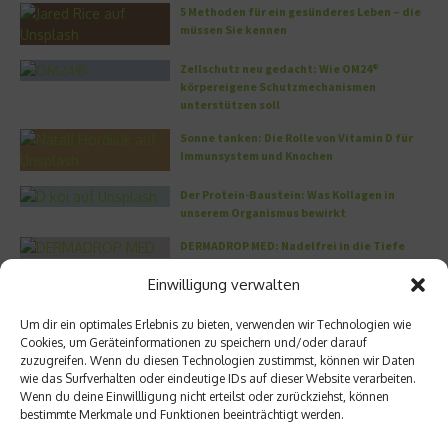
5 Methoden für ein gesünderes Leben – die
müssen Sie kennen
Zellschutz neu gedacht: Wie OM24®
körpereigene Schutzmechanismen
unterstützen soll
Sonne tanken: Die Rolle von Vitamin D für
Immunsystem und Knochen
Der Protein-Baustein: Was Kollagen in
unserem Organismus bewirkt
DERMADROP MED: Nadelfrei in die Tiefe
Einwilligung verwalten
Meistgelesen
Um dir ein optimales Erlebnis zu bieten, verwenden wir Technologien wie
Cookies, um Geräteinformationen zu speichern und/oder darauf
Wo habe ich nur wieder meinen Kopf? – Das
zuzugreifen. Wenn du diesen Technologien zustimmst, können wir Daten
Problem mit dem Gedächtnis
wie das Surfverhalten oder eindeutige IDs auf dieser Website verarbeiten.
Wenn du deine Einwillligung nicht erteilst oder zurückziehst, können
bestimmte Merkmale und Funktionen beeinträchtigt werden.