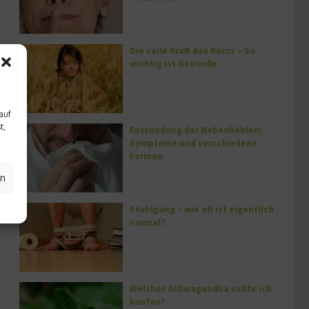
Die volle Kraft des Korns – So
wichtig ist Getreide
auf
t,
Entzündung der Nebenhöhlen:
Symptome und verschiedene
Formen
en
Stuhlgang – wie oft ist eigentlich
normal?
Welches Ashwagandha sollte ich
kaufen?