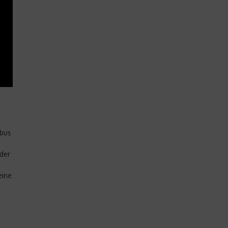
rbus
der
eine