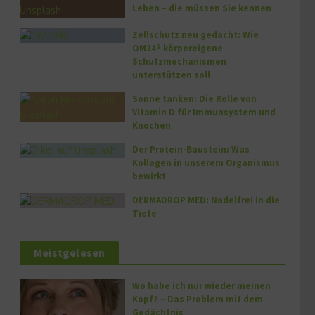
Leben – die müssen Sie kennen
Zellschutz neu gedacht: Wie
OM24® körpereigene
Schutzmechanismen
unterstützen soll
Sonne tanken: Die Rolle von
Vitamin D für Immunsystem und
Knochen
Der Protein-Baustein: Was
Kollagen in unserem Organismus
bewirkt
DERMADROP MED: Nadelfrei in die
Tiefe
Meistgelesen
Wo habe ich nur wieder meinen
Kopf? – Das Problem mit dem
Gedächtnis