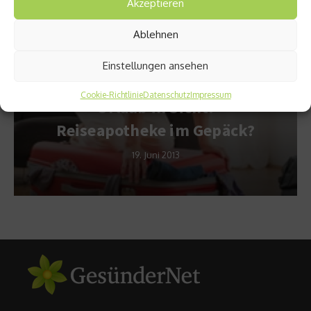
Akzeptieren
Empfohlen
Ablehnen
Einstellungen ansehen
ratiopharm Reiseapotheke Special
Cookie-Richtlinie
Datenschutz
Impressum
Urlaub in Sicht!
Reiseapotheke im Gepäck?
19. Juni 2013