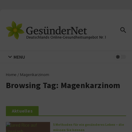
Zum Inhalt springen
MENU
Home
/
Magenkarzinom
Browsing Tag: Magenkarzinom
Aktuelles
5 Methoden für ein gesünderes Leben – die
müssen Sie kennen