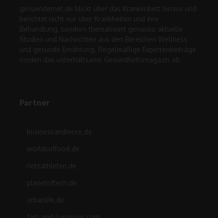
gesuendernet.de blickt über das Krankenbett hinaus und
berichtet nicht nur über Krankheiten und ihre
Behandlung, sondern thematisiert genauso aktuelle
Studien und Nachrichten aus den Bereichen Wellness
und gesunde Ernährung. Regelmäßige Expertenbeiträge
runden das unterhaltsame Gesundheitsmagazin ab.
Partner
businessandmore.de
worldsoffood.de
netzathleten.de
planetoftech.de
urbanlife.de
fast-and-luxurious.com