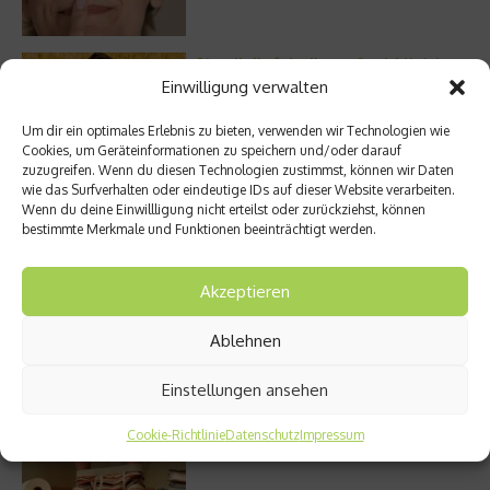
Die volle Kraft des Korns – So wichtig ist
Getreide
Einwilligung verwalten
Um dir ein optimales Erlebnis zu bieten, verwenden wir Technologien wie
Cookies, um Geräteinformationen zu speichern und/oder darauf
zuzugreifen. Wenn du diesen Technologien zustimmst, können wir Daten
Entzündung der Nebenhöhlen: Symptome
wie das Surfverhalten oder eindeutige IDs auf dieser Website verarbeiten.
und verschiedene Formen
Wenn du deine Einwillligung nicht erteilst oder zurückziehst, können
bestimmte Merkmale und Funktionen beeinträchtigt werden.
Akzeptieren
Welches Ashwagandha sollte ich kaufen?
Ablehnen
Einstellungen ansehen
Cookie-Richtlinie
Datenschutz
Impressum
Stuhlgang – wie oft ist eigentlich normal?