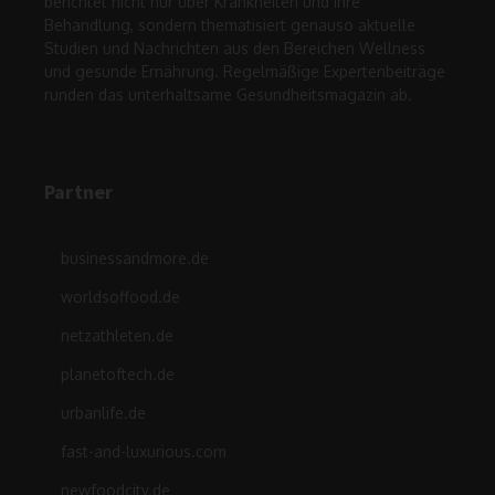
berichtet nicht nur über Krankheiten und ihre
Behandlung, sondern thematisiert genauso aktuelle
Studien und Nachrichten aus den Bereichen Wellness
und gesunde Ernährung. Regelmäßige Expertenbeiträge
runden das unterhaltsame Gesundheitsmagazin ab.
Partner
businessandmore.de
worldsoffood.de
netzathleten.de
planetoftech.de
urbanlife.de
fast-and-luxurious.com
newfoodcity.de