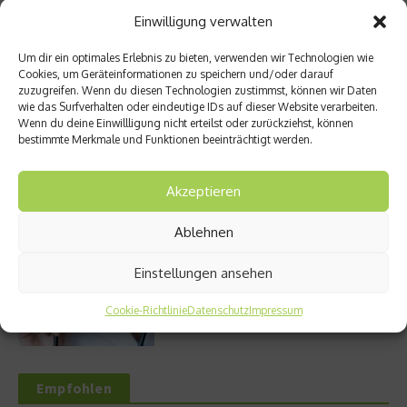
Einwilligung verwalten
Entzündung der Nebenhöhlen: Symptome
Um dir ein optimales Erlebnis zu bieten, verwenden wir Technologien wie
und verschiedene Formen
Cookies, um Geräteinformationen zu speichern und/oder darauf
zuzugreifen. Wenn du diesen Technologien zustimmst, können wir Daten
wie das Surfverhalten oder eindeutige IDs auf dieser Website verarbeiten.
Wenn du deine Einwillligung nicht erteilst oder zurückziehst, können
bestimmte Merkmale und Funktionen beeinträchtigt werden.
Stuhlgang – wie oft ist eigentlich normal?
Akzeptieren
Ablehnen
Bauchschmerzen beim Kind: Mögliche
Einstellungen ansehen
Ursachen und Hilfe
Cookie-Richtlinie
Datenschutz
Impressum
Empfohlen