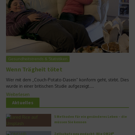
Gesundheitstrends & Statistiken
Wenn Trägheit tötet
Wer mit dem „Couch-Potato-Dasein“ konform geht, stirbt. Dies
wurde in einer britischen Studie aufgezeigt....
Weiterlesen
Aktuelles
5 Methoden für ein gesünderes Leben – die
müssen Sie kennen
Zellschutz neu gedacht: Wie OM24®