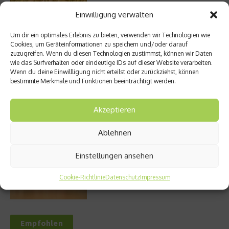
Einwilligung verwalten
Um dir ein optimales Erlebnis zu bieten, verwenden wir Technologien wie
Entzündung der Nebenhöhlen: Symptome
Cookies, um Geräteinformationen zu speichern und/oder darauf
und verschiedene Formen
zuzugreifen. Wenn du diesen Technologien zustimmst, können wir Daten
wie das Surfverhalten oder eindeutige IDs auf dieser Website verarbeiten.
Wenn du deine Einwillligung nicht erteilst oder zurückziehst, können
bestimmte Merkmale und Funktionen beeinträchtigt werden.
Welches Ashwagandha sollte ich kaufen?
Akzeptieren
Ablehnen
Stuhlgang – wie oft ist eigentlich normal?
Einstellungen ansehen
Cookie-Richtlinie
Datenschutz
Impressum
Empfohlen