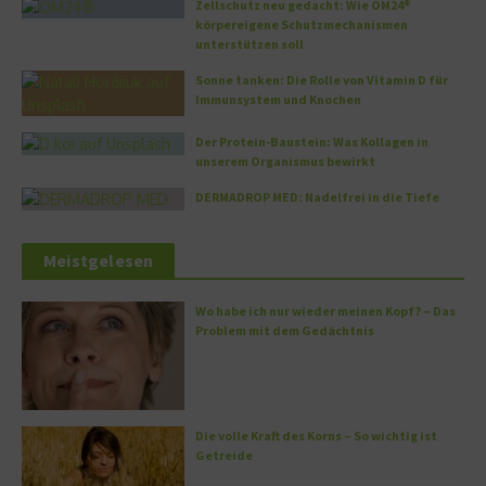
Zellschutz neu gedacht: Wie OM24®
körpereigene Schutzmechanismen
unterstützen soll
Sonne tanken: Die Rolle von Vitamin D für
Immunsystem und Knochen
Der Protein-Baustein: Was Kollagen in
unserem Organismus bewirkt
DERMADROP MED: Nadelfrei in die Tiefe
Meistgelesen
Wo habe ich nur wieder meinen Kopf? – Das
Problem mit dem Gedächtnis
Die volle Kraft des Korns – So wichtig ist
Getreide