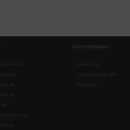
r
Unternehmen
sandmore.de
Datenschutz
ffood.de
Cookie-Richtlinie (EU)
leten.de
Impressum
ftech.de
e.de
d-luxurious.com
city.de