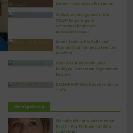
Leben – die müssen Sie kennen
Zellschutz neu gedacht: Wie
OM24® körpereigene
Schutzmechanismen
unterstützen soll
Sonne tanken: Die Rolle von
Vitamin D für Immunsystem und
Knochen
Der Protein-Baustein: Was
Kollagen in unserem Organismus
bewirkt
DERMADROP MED: Nadelfrei in die
Tiefe
r
Meistgelesen
Wo habe ich nur wieder meinen
Kopf? – Das Problem mit dem
Gedächtnis