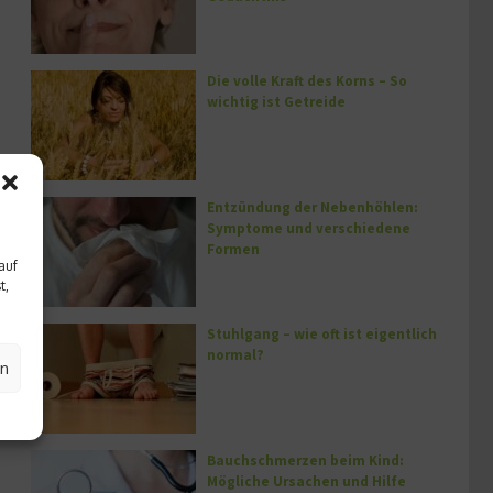
Die volle Kraft des Korns – So
wichtig ist Getreide
Entzündung der Nebenhöhlen:
Symptome und verschiedene
Formen
auf
t,
Stuhlgang – wie oft ist eigentlich
normal?
en
Bauchschmerzen beim Kind:
Mögliche Ursachen und Hilfe