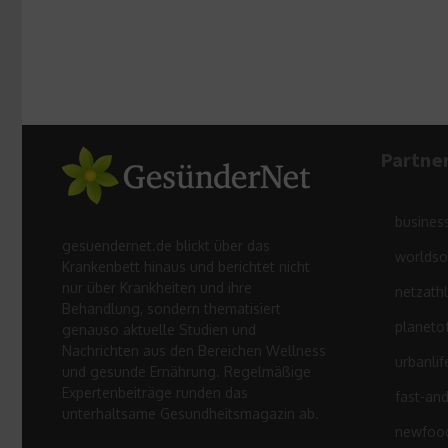
Partne
busines
gesuendernet.de blickt über das
worldso
Krankenbett hinaus und berichtet nicht
nur über Krankheiten und ihre
netzath
Behandlung, sondern thematisiert
planeto
genauso aktuelle Studien und
Nachrichten aus den Bereichen Wellness
urbanlif
und gesunde Ernährung. Regelmäßige
Expertenbeiträge runden das
fast-an
unterhaltsame Gesundheitsmagazin ab.
newfood