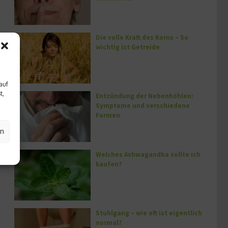
Die volle Kraft des Korns – So
wichtig ist Getreide
auf
t,
Entzündung der Nebenhöhlen:
Symptome und verschiedene
Formen
en
Welches Ashwagandha sollte ich
kaufen?
Stuhlgang – wie oft ist eigentlich
normal?