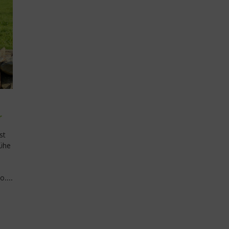
r
st
Kühe
....