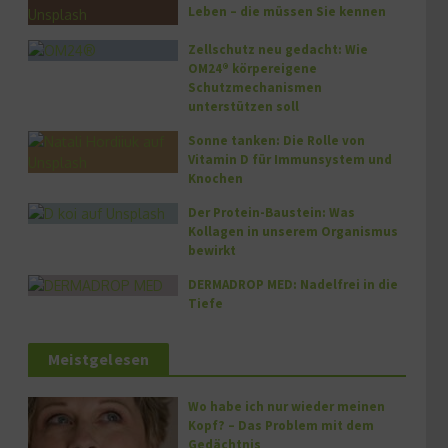
Leben – die müssen Sie kennen
Zellschutz neu gedacht: Wie
OM24® körpereigene
Schutzmechanismen
unterstützen soll
Sonne tanken: Die Rolle von
Vitamin D für Immunsystem und
Knochen
Der Protein-Baustein: Was
Kollagen in unserem Organismus
bewirkt
DERMADROP MED: Nadelfrei in die
Tiefe
Meistgelesen
Wo habe ich nur wieder meinen
Kopf? – Das Problem mit dem
Gedächtnis