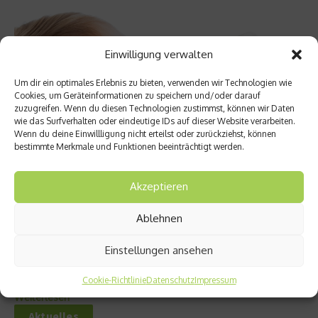
Einwilligung verwalten
Um dir ein optimales Erlebnis zu bieten, verwenden wir Technologien wie
Cookies, um Geräteinformationen zu speichern und/oder darauf
zuzugreifen. Wenn du diesen Technologien zustimmst, können wir Daten
wie das Surfverhalten oder eindeutige IDs auf dieser Website verarbeiten.
Wenn du deine Einwillligung nicht erteilst oder zurückziehst, können
bestimmte Merkmale und Funktionen beeinträchtigt werden.
Kinder & Familie
Akzeptieren
Gekaufte Muttermilch enthält oft Keime
Ablehnen
Ein Test von US-amerikanischen Forschern hat ergeben, dass
die Hygiene bei gekaufter Muttermilch häufig mangelhaft ist. In
Einstellungen ansehen
den USA, aber teilweise auch in Deutschland, vertreiben
kommerzielle Händler abgepumpte Muttermilch....
Cookie-Richtlinie
Datenschutz
Impressum
Weiterlesen
Aktuelles