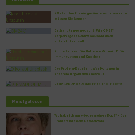
5 Methoden für ein gesünderes Leben – die
müssen Sie kennen
Zellschutz neu gedacht: Wie OM24®
körpereigene Schutzmechanismen
unterstützen soll
Sonne tanken: Die Rolle von Vitamin D für
Immunsystem und Knochen
Der Protein-Baustein: Was Kollagen in
unserem Organismus bewirkt
DERMADROP MED: Nadelfrei in die Tiefe
Meistgelesen
Wo habe ich nur wieder meinen Kopf? – Das
Problem mit dem Gedächtnis