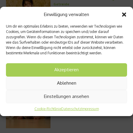
Getreide
Einwilligung verwalten
Um dir ein optimales Erlebnis zu bieten, verwenden wir Technologien wie
Cookies, um Geräteinformationen zu speichern und/oder darauf
Entzündung der Nebenhöhlen: Symptome
zuzugreifen. Wenn du diesen Technologien zustimmst, können wir Daten
und verschiedene Formen
wie das Surfverhalten oder eindeutige IDs auf dieser Website verarbeiten.
Wenn du deine Einwillligung nicht erteilst oder zurückziehst, können
bestimmte Merkmale und Funktionen beeinträchtigt werden.
Welches Ashwagandha sollte ich kaufen?
Akzeptieren
Ablehnen
Einstellungen ansehen
Stuhlgang – wie oft ist eigentlich normal?
Cookie-Richtlinie
Datenschutz
Impressum