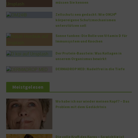
müssen Sie kennen
Zellschutz neu gedacht: Wie OM24®
körpereigene Schutzmechanismen
unterstützen soll
Sonne tanken: Die Rolle von Vitamin D für
Immunsystem und Knochen
Der Protein-Baustein: Was Kollagen in
unserem Organismus bewirkt
DERMADROP MED: Nadelfrei in die Tiefe
Meistgelesen
Wo habe ich nur wieder meinen Kopf? – Das
Problem mit dem Gedächtnis
Die volle Kraft des Korns – So wichtig ist