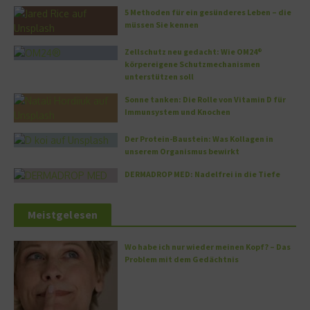
5 Methoden für ein gesünderes Leben – die
müssen Sie kennen
Zellschutz neu gedacht: Wie OM24®
körpereigene Schutzmechanismen
unterstützen soll
Sonne tanken: Die Rolle von Vitamin D für
Immunsystem und Knochen
Der Protein-Baustein: Was Kollagen in
unserem Organismus bewirkt
DERMADROP MED: Nadelfrei in die Tiefe
Meistgelesen
Wo habe ich nur wieder meinen Kopf? – Das
Problem mit dem Gedächtnis