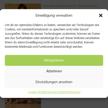
Die volle Kraft des Korns – So wichtig ist
Getreide
Einwilligung verwalten
Um dir ein optimales Erlebnis zu bieten, verwenden wir Technologien wie
Cookies, um Geräteinformationen zu speichern und/oder darauf
Entzündung der Nebenhöhlen: Symptome
zuzugreifen. Wenn du diesen Technologien zustimmst, können wir Daten
und verschiedene Formen
wie das Surfverhalten oder eindeutige IDs auf dieser Website verarbeiten.
Wenn du deine Einwillligung nicht erteilst oder zurückziehst, können
bestimmte Merkmale und Funktionen beeinträchtigt werden.
Akzeptieren
Welches Ashwagandha sollte ich kaufen?
Ablehnen
Einstellungen ansehen
Stuhlgang – wie oft ist eigentlich normal?
Cookie-Richtlinie
Datenschutz
Impressum