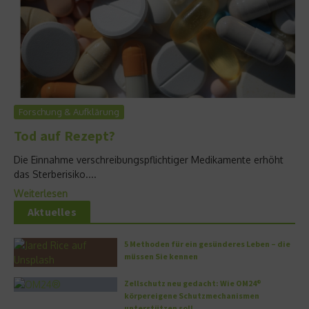
Forschung & Aufklärung
Tod auf Rezept?
Die Einnahme verschreibungspflichtiger Medikamente erhöht
das Sterberisiko....
Weiterlesen
Aktuelles
5 Methoden für ein gesünderes Leben – die
müssen Sie kennen
Zellschutz neu gedacht: Wie OM24®
körpereigene Schutzmechanismen
unterstützen soll