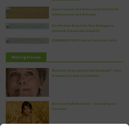
Sonne tanken: Die Rolle von Vitamin D für
Immunsystem und Knochen
Der Protein-Baustein: Was Kollagen in
unserem Organismus bewirkt
DERMADROP MED: Nadelfrei in die Tiefe
Meistgelesen
Wo habe ich nur wieder meinen Kopf? – Das
Problem mit dem Gedächtnis
Die volle Kraft des Korns – So wichtig ist
Getreide