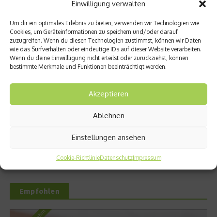
Einwilligung verwalten
Entzündung der Nebenhöhlen: Symptome
und verschiedene Formen
Um dir ein optimales Erlebnis zu bieten, verwenden wir Technologien wie
Cookies, um Geräteinformationen zu speichern und/oder darauf
zuzugreifen. Wenn du diesen Technologien zustimmst, können wir Daten
wie das Surfverhalten oder eindeutige IDs auf dieser Website verarbeiten.
Wenn du deine Einwillligung nicht erteilst oder zurückziehst, können
bestimmte Merkmale und Funktionen beeinträchtigt werden.
Stuhlgang – wie oft ist eigentlich normal?
Akzeptieren
Ablehnen
Welches Ashwagandha sollte ich kaufen?
Einstellungen ansehen
Cookie-Richtlinie
Datenschutz
Impressum
Empfohlen