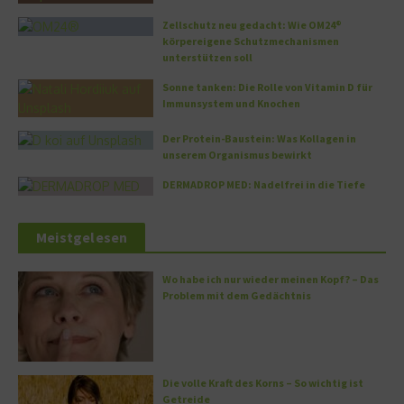
Zellschutz neu gedacht: Wie OM24®
körpereigene Schutzmechanismen
unterstützen soll
Sonne tanken: Die Rolle von Vitamin D für
Immunsystem und Knochen
Der Protein-Baustein: Was Kollagen in
unserem Organismus bewirkt
DERMADROP MED: Nadelfrei in die Tiefe
Meistgelesen
Wo habe ich nur wieder meinen Kopf? – Das
Problem mit dem Gedächtnis
Die volle Kraft des Korns – So wichtig ist
Getreide