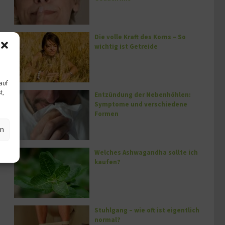
Die volle Kraft des Korns – So
wichtig ist Getreide
auf
t,
Entzündung der Nebenhöhlen:
Symptome und verschiedene
Formen
en
Welches Ashwagandha sollte ich
kaufen?
Stuhlgang – wie oft ist eigentlich
normal?