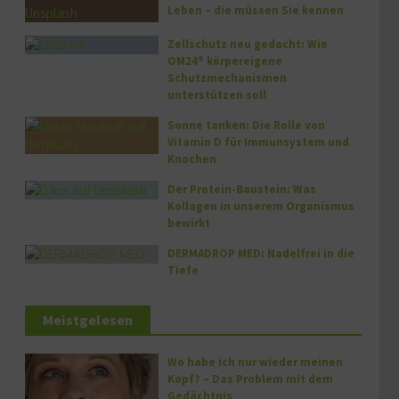
Leben – die müssen Sie kennen
Zellschutz neu gedacht: Wie
OM24® körpereigene
Schutzmechanismen
unterstützen soll
Sonne tanken: Die Rolle von
Vitamin D für Immunsystem und
Knochen
Der Protein-Baustein: Was
Kollagen in unserem Organismus
bewirkt
DERMADROP MED: Nadelfrei in die
Tiefe
Meistgelesen
Wo habe ich nur wieder meinen
Kopf? – Das Problem mit dem
Gedächtnis