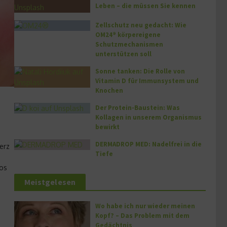
Leben – die müssen Sie kennen
Zellschutz neu gedacht: Wie
OM24® körpereigene
Schutzmechanismen
unterstützen soll
Sonne tanken: Die Rolle von
Vitamin D für Immunsystem und
Knochen
Der Protein-Baustein: Was
Kollagen in unserem Organismus
bewirkt
DERMADROP MED: Nadelfrei in die
erz
Tiefe
ios
Meistgelesen
Wo habe ich nur wieder meinen
Kopf? – Das Problem mit dem
Gedächtnis