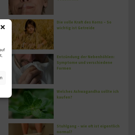
Die volle Kraft des Korns – So
wichtig ist Getreide
auf
t,
Entzündung der Nebenhöhlen:
Symptome und verschiedene
Formen
en
Welches Ashwagandha sollte ich
kaufen?
Stuhlgang – wie oft ist eigentlich
normal?