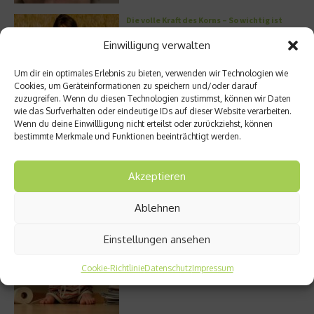
Die volle Kraft des Korns – So wichtig ist
Getreide
Einwilligung verwalten
Um dir ein optimales Erlebnis zu bieten, verwenden wir Technologien wie
Cookies, um Geräteinformationen zu speichern und/oder darauf
zuzugreifen. Wenn du diesen Technologien zustimmst, können wir Daten
Entzündung der Nebenhöhlen: Symptome
wie das Surfverhalten oder eindeutige IDs auf dieser Website verarbeiten.
und verschiedene Formen
Wenn du deine Einwillligung nicht erteilst oder zurückziehst, können
bestimmte Merkmale und Funktionen beeinträchtigt werden.
Akzeptieren
Welches Ashwagandha sollte ich kaufen?
Ablehnen
Einstellungen ansehen
Stuhlgang – wie oft ist eigentlich normal?
Cookie-Richtlinie
Datenschutz
Impressum