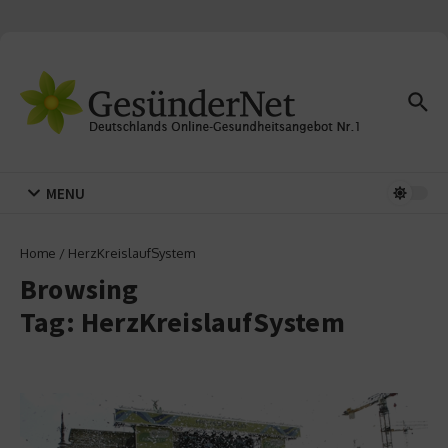
Zum Inhalt springen
MENU
Home
/
HerzKreislaufSystem
Browsing
Tag: HerzKreislaufSystem