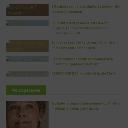
5 Methoden für ein gesünderes Leben – die
müssen Sie kennen
Zellschutz neu gedacht: Wie OM24®
körpereigene Schutzmechanismen
unterstützen soll
Sonne tanken: Die Rolle von Vitamin D für
Immunsystem und Knochen
Der Protein-Baustein: Was Kollagen in
unserem Organismus bewirkt
DERMADROP MED: Nadelfrei in die Tiefe
Meistgelesen
Wo habe ich nur wieder meinen Kopf? – Das
Problem mit dem Gedächtnis