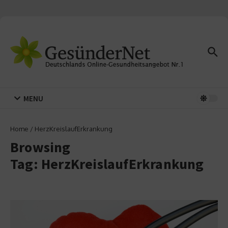
Zum Inhalt springen
MENU
Home
/
HerzKreislaufErkrankung
Browsing
Tag: HerzKreislaufErkrankung