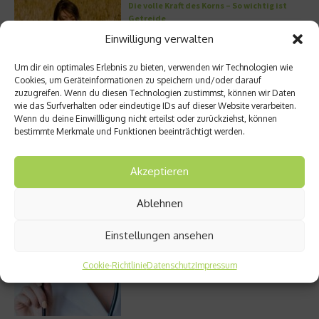
Die volle Kraft des Korns – So wichtig ist
Getreide
Einwilligung verwalten
Um dir ein optimales Erlebnis zu bieten, verwenden wir Technologien wie
Cookies, um Geräteinformationen zu speichern und/oder darauf
Entzündung der Nebenhöhlen: Symptome
zuzugreifen. Wenn du diesen Technologien zustimmst, können wir Daten
und verschiedene Formen
wie das Surfverhalten oder eindeutige IDs auf dieser Website verarbeiten.
Wenn du deine Einwillligung nicht erteilst oder zurückziehst, können
bestimmte Merkmale und Funktionen beeinträchtigt werden.
Stuhlgang – wie oft ist eigentlich normal?
Akzeptieren
Ablehnen
Einstellungen ansehen
Bauchschmerzen beim Kind: Mögliche
Ursachen und Hilfe
Cookie-Richtlinie
Datenschutz
Impressum