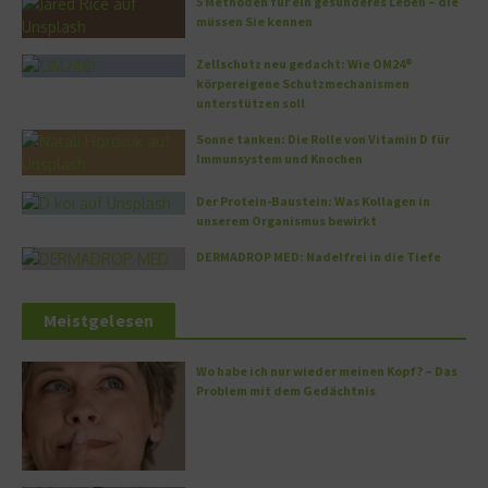
5 Methoden für ein gesünderes Leben – die
müssen Sie kennen
Zellschutz neu gedacht: Wie OM24®
körpereigene Schutzmechanismen
unterstützen soll
Sonne tanken: Die Rolle von Vitamin D für
Immunsystem und Knochen
Der Protein-Baustein: Was Kollagen in
unserem Organismus bewirkt
DERMADROP MED: Nadelfrei in die Tiefe
Meistgelesen
Wo habe ich nur wieder meinen Kopf? – Das
Problem mit dem Gedächtnis