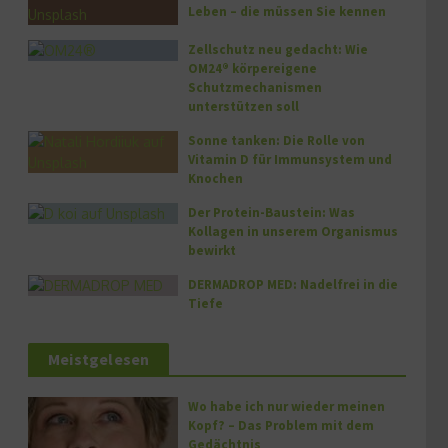
Leben – die müssen Sie kennen
Zellschutz neu gedacht: Wie
OM24® körpereigene
Schutzmechanismen
unterstützen soll
Sonne tanken: Die Rolle von
Vitamin D für Immunsystem und
Knochen
Der Protein-Baustein: Was
Kollagen in unserem Organismus
bewirkt
DERMADROP MED: Nadelfrei in die
Tiefe
Meistgelesen
Wo habe ich nur wieder meinen
Kopf? – Das Problem mit dem
Gedächtnis