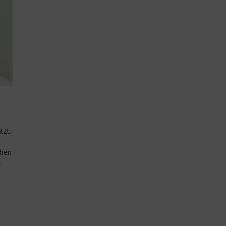
tzt.
chen
.