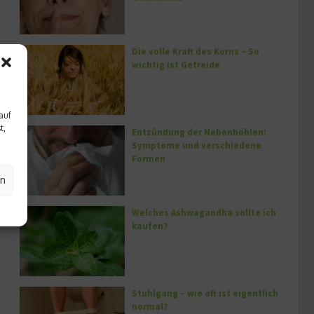
Die volle Kraft des Korns – So
wichtig ist Getreide
auf
t,
Entzündung der Nebenhöhlen:
Symptome und verschiedene
Formen
en
Welches Ashwagandha sollte ich
kaufen?
Stuhlgang – wie oft ist eigentlich
normal?