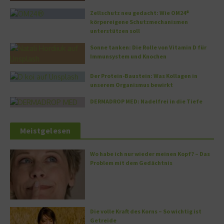
Zellschutz neu gedacht: Wie OM24®
körpereigene Schutzmechanismen
unterstützen soll
Sonne tanken: Die Rolle von Vitamin D für
Immunsystem und Knochen
Der Protein-Baustein: Was Kollagen in
unserem Organismus bewirkt
DERMADROP MED: Nadelfrei in die Tiefe
Meistgelesen
Wo habe ich nur wieder meinen Kopf? – Das
Problem mit dem Gedächtnis
Die volle Kraft des Korns – So wichtig ist
Getreide