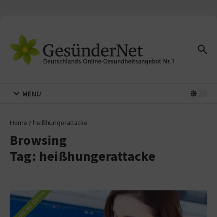
Zum Inhalt springen
MENU
Home
/
heißhungerattacke
Browsing
Tag: heißhungerattacke