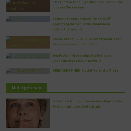
5 Methoden für ein gesünderes Leben – die
müssen Sie kennen
Zellschutz neu gedacht: Wie OM24®
körpereigene Schutzmechanismen
unterstützen soll
Sonne tanken: Die Rolle von Vitamin D für
Immunsystem und Knochen
Der Protein-Baustein: Was Kollagen in
unserem Organismus bewirkt
DERMADROP MED: Nadelfrei in die Tiefe
Meistgelesen
Wo habe ich nur wieder meinen Kopf? – Das
Problem mit dem Gedächtnis