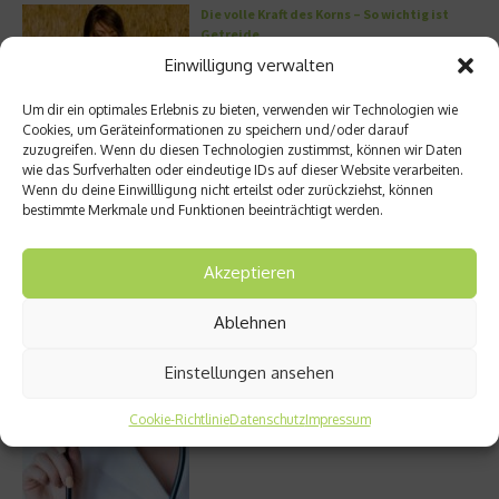
Die volle Kraft des Korns – So wichtig ist
Getreide
Einwilligung verwalten
Um dir ein optimales Erlebnis zu bieten, verwenden wir Technologien wie
Cookies, um Geräteinformationen zu speichern und/oder darauf
Entzündung der Nebenhöhlen: Symptome
zuzugreifen. Wenn du diesen Technologien zustimmst, können wir Daten
und verschiedene Formen
wie das Surfverhalten oder eindeutige IDs auf dieser Website verarbeiten.
Wenn du deine Einwillligung nicht erteilst oder zurückziehst, können
bestimmte Merkmale und Funktionen beeinträchtigt werden.
Akzeptieren
Stuhlgang – wie oft ist eigentlich normal?
Ablehnen
Einstellungen ansehen
Bauchschmerzen beim Kind: Mögliche
Ursachen und Hilfe
Cookie-Richtlinie
Datenschutz
Impressum