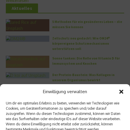
Weiterlesen
Aktuelles
5 Methoden für ein gesünderes Leben – die
müssen Sie kennen
Zellschutz neu gedacht: Wie OM24®
körpereigene Schutzmechanismen
unterstützen soll
Sonne tanken: Die Rolle von Vitamin D für
Immunsystem und Knochen
Der Protein-Baustein: Was Kollagen in
unserem Organismus bewirkt
DERMADROP MED: Nadelfrei in die Tiefe
Einwilligung verwalten
Um dir ein optimales Erlebnis zu bieten, verwenden wir Technologien wie
Meistgelesen
Cookies, um Geräteinformationen zu speichern und/oder darauf
zuzugreifen. Wenn du diesen Technologien zustimmst, können wir Daten
wie das Surfverhalten oder eindeutige IDs auf dieser Website verarbeiten.
Wo habe ich nur wieder meinen Kopf? – Das
Wenn du deine Einwillligung nicht erteilst oder zurückziehst, können
Problem mit dem Gedächtnis
bestimmte Merkmale und Funktionen beeinträchtigt werden.