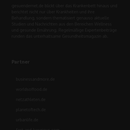
gesuendernet.de blickt über das Krankenbett hinaus und
berichtet nicht nur über Krankheiten und ihre
Behandlung, sondern thematisiert genauso aktuelle
Studien und Nachrichten aus den Bereichen Wellness
und gesunde Ernährung. Regelmäßige Expertenbeiträge
runden das unterhaltsame Gesundheitsmagazin ab.
Partner
businessandmore.de
worldsoffood.de
netzathleten.de
planetoftech.de
urbanlife.de
fast-and-luxurious.com