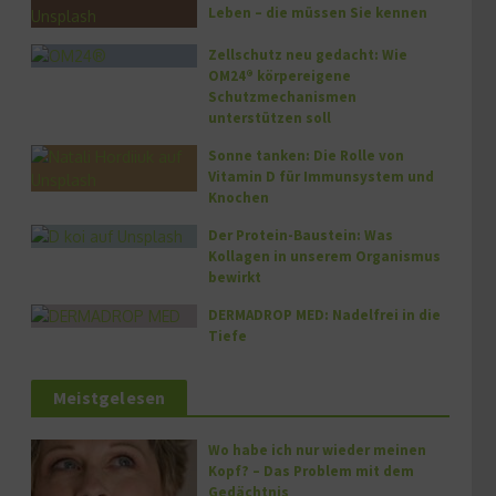
Leben – die müssen Sie kennen
Zellschutz neu gedacht: Wie
OM24® körpereigene
Schutzmechanismen
unterstützen soll
Sonne tanken: Die Rolle von
Vitamin D für Immunsystem und
Knochen
Der Protein-Baustein: Was
Kollagen in unserem Organismus
bewirkt
DERMADROP MED: Nadelfrei in die
Tiefe
Meistgelesen
Wo habe ich nur wieder meinen
Kopf? – Das Problem mit dem
Gedächtnis