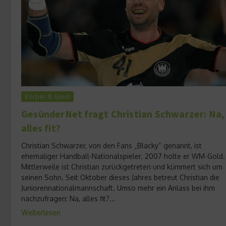
Körper & Geist
GesünderNet fragt Christian Schwarzer: Na,
alles fit?
Christian Schwarzer, von den Fans „Blacky“ genannt, ist
ehemaliger Handball-Nationalspieler. 2007 holte er WM-Gold.
Mittlerweile ist Christian zurückgetreten und kümmert sich um
seinen Sohn. Seit Oktober dieses Jahres betreut Christian die
Juniorennationalmannschaft. Umso mehr ein Anlass bei ihm
nachzufragen: Na, alles fit?...
Weiterlesen