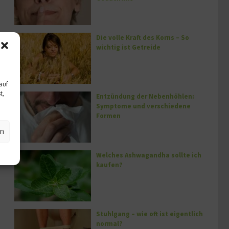
Die volle Kraft des Korns – So
wichtig ist Getreide
auf
t,
Entzündung der Nebenhöhlen:
Symptome und verschiedene
Formen
en
Welches Ashwagandha sollte ich
kaufen?
Stuhlgang – wie oft ist eigentlich
normal?