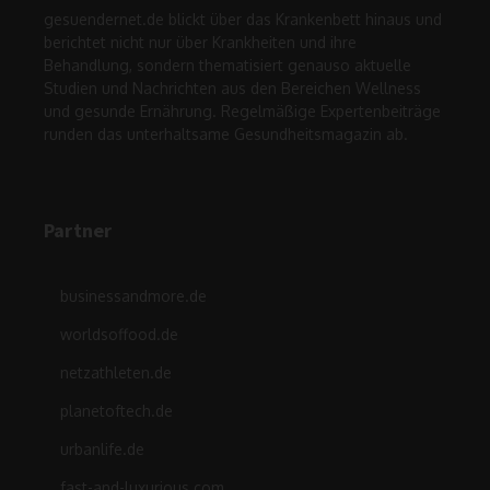
gesuendernet.de blickt über das Krankenbett hinaus und
berichtet nicht nur über Krankheiten und ihre
Behandlung, sondern thematisiert genauso aktuelle
Studien und Nachrichten aus den Bereichen Wellness
und gesunde Ernährung. Regelmäßige Expertenbeiträge
runden das unterhaltsame Gesundheitsmagazin ab.
Partner
businessandmore.de
worldsoffood.de
netzathleten.de
planetoftech.de
urbanlife.de
fast-and-luxurious.com