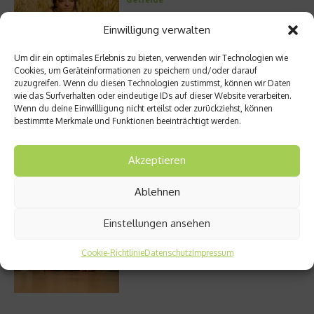
Einwilligung verwalten
Um dir ein optimales Erlebnis zu bieten, verwenden wir Technologien wie
Entzündung der Nebenhöhlen: Symptome
Cookies, um Geräteinformationen zu speichern und/oder darauf
und verschiedene Formen
zuzugreifen. Wenn du diesen Technologien zustimmst, können wir Daten
wie das Surfverhalten oder eindeutige IDs auf dieser Website verarbeiten.
Wenn du deine Einwillligung nicht erteilst oder zurückziehst, können
bestimmte Merkmale und Funktionen beeinträchtigt werden.
Welches Ashwagandha sollte ich kaufen?
Akzeptieren
Ablehnen
Einstellungen ansehen
Stuhlgang – wie oft ist eigentlich normal?
Cookie-Richtlinie
Datenschutz
Impressum