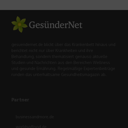
gesuendernet.de blickt über das Krankenbett hinaus und
berichtet nicht nur über Krankheiten und ihre
Behandlung, sondern thematisiert genauso aktuelle
Studien und Nachrichten aus den Bereichen Wellness
und gesunde Ernährung. Regelmäßige Expertenbeiträge
runden das unterhaltsame Gesundheitsmagazin ab.
Partner
businessandmore.de
worldsoffood.de