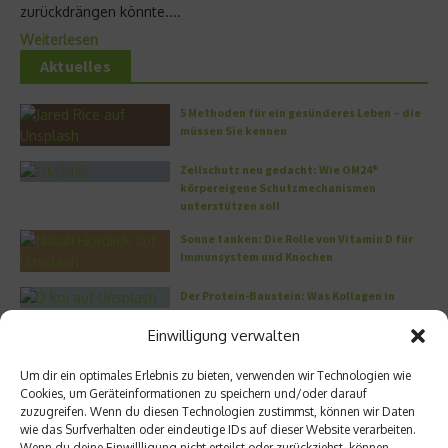
zurückdrängen könnte....
Weiterlesen
Aktuelles
5 Methoden für ein gesünderes Leben – die
müssen Sie kennen
Zellschutz neu gedacht: Wie OM24®
körpereigene Schutzmechanismen
unterstützen soll
Sonne tanken: Die Rolle von Vitamin D für
Immunsystem und Knochen
Der Protein-Baustein: Was Kollagen in
unserem Organismus bewirkt
Einwilligung verwalten
DERMADROP MED: Nadelfrei in die Tiefe
Um dir ein optimales Erlebnis zu bieten, verwenden wir Technologien wie
Cookies, um Geräteinformationen zu speichern und/oder darauf
Meistgelesen
zuzugreifen. Wenn du diesen Technologien zustimmst, können wir Daten
wie das Surfverhalten oder eindeutige IDs auf dieser Website verarbeiten.
Wenn du deine Einwillligung nicht erteilst oder zurückziehst, können