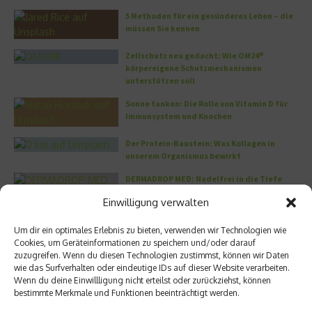
5 Methoden für ein gesünderes Leben – die
müssen Sie kennen
Zellschutz neu gedacht: Wie OM24®
körpereigene Schutzmechanismen
unterstützen soll
Sonne tanken: Die Rolle von Vitamin D für
Immunsystem und Knochen
Der Protein-Baustein: Was Kollagen in
unserem Organismus bewirkt
DERMADROP MED: Nadelfrei in die Tiefe
Einwilligung verwalten
Meistgelesen
Um dir ein optimales Erlebnis zu bieten, verwenden wir Technologien wie
Cookies, um Geräteinformationen zu speichern und/oder darauf
Wo habe ich nur wieder meinen Kopf? – Das
zuzugreifen. Wenn du diesen Technologien zustimmst, können wir Daten
Problem mit dem Gedächtnis
wie das Surfverhalten oder eindeutige IDs auf dieser Website verarbeiten.
Wenn du deine Einwillligung nicht erteilst oder zurückziehst, können
bestimmte Merkmale und Funktionen beeinträchtigt werden.