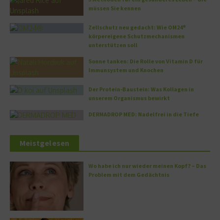
müssen Sie kennen
Zellschutz neu gedacht: Wie OM24®
körpereigene Schutzmechanismen
unterstützen soll
Sonne tanken: Die Rolle von Vitamin D für
Immunsystem und Knochen
Der Protein-Baustein: Was Kollagen in
unserem Organismus bewirkt
DERMADROP MED: Nadelfrei in die Tiefe
Meistgelesen
Wo habe ich nur wieder meinen Kopf? – Das
Problem mit dem Gedächtnis