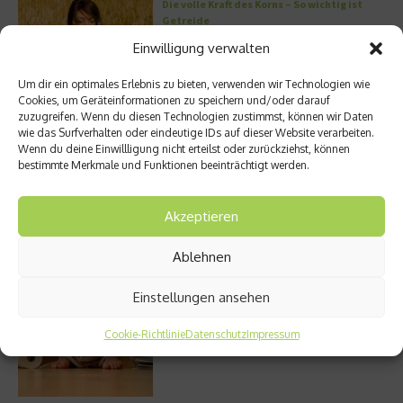
Die volle Kraft des Korns – So wichtig ist
Getreide
Einwilligung verwalten
Um dir ein optimales Erlebnis zu bieten, verwenden wir Technologien wie
Cookies, um Geräteinformationen zu speichern und/oder darauf
Entzündung der Nebenhöhlen: Symptome
zuzugreifen. Wenn du diesen Technologien zustimmst, können wir Daten
und verschiedene Formen
wie das Surfverhalten oder eindeutige IDs auf dieser Website verarbeiten.
Wenn du deine Einwillligung nicht erteilst oder zurückziehst, können
bestimmte Merkmale und Funktionen beeinträchtigt werden.
Welches Ashwagandha sollte ich kaufen?
Akzeptieren
Ablehnen
Einstellungen ansehen
Stuhlgang – wie oft ist eigentlich normal?
Cookie-Richtlinie
Datenschutz
Impressum