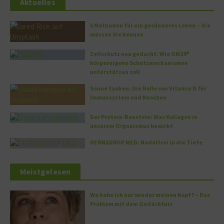
Aktuelles
5 Methoden für ein gesünderes Leben – die
müssen Sie kennen
Zellschutz neu gedacht: Wie OM24®
körpereigene Schutzmechanismen
unterstützen soll
Sonne tanken: Die Rolle von Vitamin D für
Immunsystem und Knochen
Der Protein-Baustein: Was Kollagen in
unserem Organismus bewirkt
DERMADROP MED: Nadelfrei in die Tiefe
Meistgelesen
Wo habe ich nur wieder meinen Kopf? – Das
Problem mit dem Gedächtnis