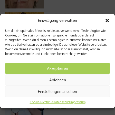
Die volle Kraft des Korns – So wichtig ist
Getreide
Einwilligung verwalten
Um dir ein optimales Erlebnis zu bieten, verwenden wir Technologien wie
Cookies, um Geräteinformationen zu speichern und/oder darauf
zuzugreifen. Wenn du diesen Technologien zustimmst, können wir Daten
Entzündung der Nebenhöhlen: Symptome
wie das Surfverhalten oder eindeutige IDs auf dieser Website verarbeiten.
und verschiedene Formen
Wenn du deine Einwillligung nicht erteilst oder zurückziehst, können
bestimmte Merkmale und Funktionen beeinträchtigt werden.
Akzeptieren
Stuhlgang – wie oft ist eigentlich normal?
Ablehnen
Einstellungen ansehen
Cookie-Richtlinie
Datenschutz
Impressum
Bauchschmerzen beim Kind: Mögliche
Ursachen und Hilfe