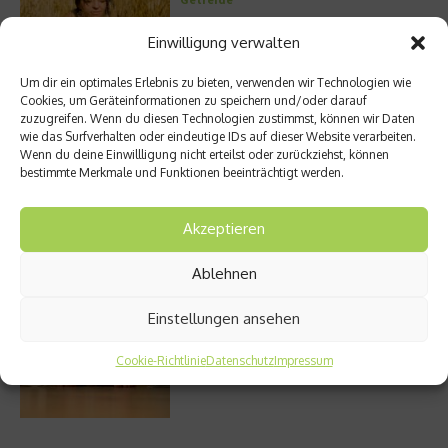
Einwilligung verwalten
Um dir ein optimales Erlebnis zu bieten, verwenden wir Technologien wie
Entzündung der Nebenhöhlen: Symptome
Cookies, um Geräteinformationen zu speichern und/oder darauf
und verschiedene Formen
zuzugreifen. Wenn du diesen Technologien zustimmst, können wir Daten
wie das Surfverhalten oder eindeutige IDs auf dieser Website verarbeiten.
Wenn du deine Einwillligung nicht erteilst oder zurückziehst, können
bestimmte Merkmale und Funktionen beeinträchtigt werden.
Welches Ashwagandha sollte ich kaufen?
Akzeptieren
Ablehnen
Einstellungen ansehen
Stuhlgang – wie oft ist eigentlich normal?
Cookie-Richtlinie
Datenschutz
Impressum