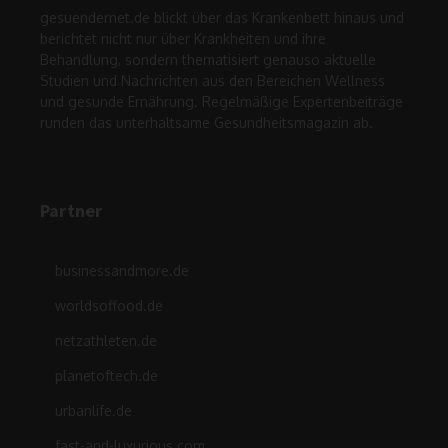
gesuendernet.de blickt über das Krankenbett hinaus und
berichtet nicht nur über Krankheiten und ihre
Behandlung, sondern thematisiert genauso aktuelle
Studien und Nachrichten aus den Bereichen Wellness
und gesunde Ernährung. Regelmäßige Expertenbeiträge
runden das unterhaltsame Gesundheitsmagazin ab.
Partner
businessandmore.de
worldsoffood.de
netzathleten.de
planetoftech.de
urbanlife.de
fast-and-luxurious.com