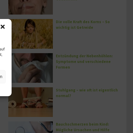
Die volle Kraft des Korns – So
wichtig ist Getreide
auf
t,
Entzündung der Nebenhöhlen:
Symptome und verschiedene
Formen
en
Stuhlgang – wie oft ist eigentlich
normal?
Bauchschmerzen beim Kind:
Mögliche Ursachen und Hilfe