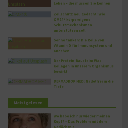
Leben – die müssen Sie kennen
Zellschutz neu gedacht: Wie
OM24® körpereigene
Schutzmechanismen
unterstützen soll
Sonne tanken: Die Rolle von
Vitamin D für Immunsystem und
Knochen
Der Protein-Baustein: Was
Kollagen in unserem Organismus
bewirkt
DERMADROP MED: Nadelfrei in die
Tiefe
Meistgelesen
Wo habe ich nur wieder meinen
Kopf? – Das Problem mit dem
Gedächtnis