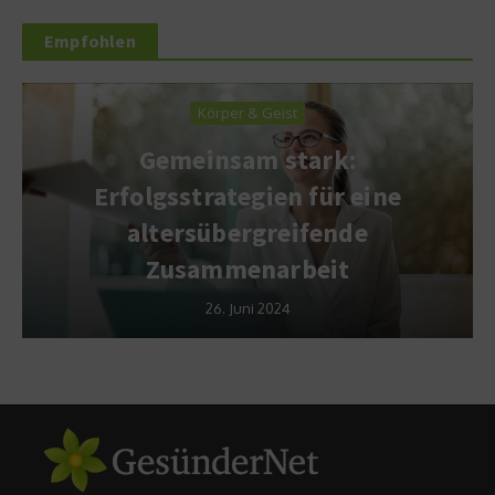
Empfohlen
Körper & Geist
Gemeinsam stark:
Erfolgsstrategien für eine
altersübergreifende
Zusammenarbeit
26. Juni 2024