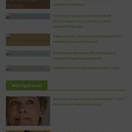
müssen Sie kennen
Zellschutz neu gedacht: Wie OM24®
körpereigene Schutzmechanismen
unterstützen soll
Sonne tanken: Die Rolle von Vitamin D für
Immunsystem und Knochen
Der Protein-Baustein: Was Kollagen in
unserem Organismus bewirkt
DERMADROP MED: Nadelfrei in die Tiefe
Meistgelesen
Wo habe ich nur wieder meinen Kopf? – Das
Problem mit dem Gedächtnis