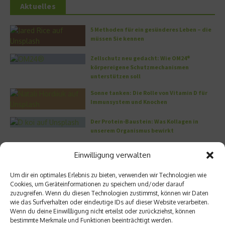
Aktuelles
5 Methoden für ein gesünderes Leben – die
müssen Sie kennen
Zellschutz neu gedacht: Wie OM24®
körpereigene Schutzmechanismen
unterstützen soll
Sonne tanken: Die Rolle von Vitamin D für
Immunsystem und Knochen
Der Protein-Baustein: Was Kollagen in
unserem Organismus bewirkt
DERMADROP MED: Nadelfrei in die Tiefe
Einwilligung verwalten
Um dir ein optimales Erlebnis zu bieten, verwenden wir Technologien wie
Meistgelesen
Cookies, um Geräteinformationen zu speichern und/oder darauf
zuzugreifen. Wenn du diesen Technologien zustimmst, können wir Daten
Wo habe ich nur wieder meinen Kopf? – Das
wie das Surfverhalten oder eindeutige IDs auf dieser Website verarbeiten.
Problem mit dem Gedächtnis
Wenn du deine Einwillligung nicht erteilst oder zurückziehst, können
bestimmte Merkmale und Funktionen beeinträchtigt werden.