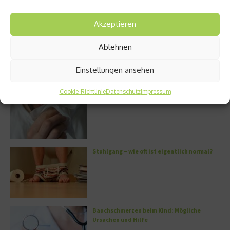
Akzeptieren
Die volle Kraft des Korns – So wichtig ist
Getreide
Ablehnen
Einstellungen ansehen
Cookie-Richtlinie
Datenschutz
Impressum
Entzündung der Nebenhöhlen: Symptome
und verschiedene Formen
Stuhlgang – wie oft ist eigentlich normal?
Bauchschmerzen beim Kind: Mögliche
Ursachen und Hilfe