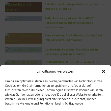
5 Methoden für ein gesünderes Leben – die
müssen Sie kennen
Zellschutz neu gedacht: Wie OM24®
körpereigene Schutzmechanismen
unterstützen soll
Sonne tanken: Die Rolle von Vitamin D für
Immunsystem und Knochen
Der Protein-Baustein: Was Kollagen in
unserem Organismus bewirkt
DERMADROP MED: Nadelfrei in die Tiefe
Einwilligung verwalten
Meistgelesen
Um dir ein optimales Erlebnis zu bieten, verwenden wir Technologien wie
Cookies, um Geräteinformationen zu speichern und/oder darauf
Wo habe ich nur wieder meinen Kopf? – Das
zuzugreifen. Wenn du diesen Technologien zustimmst, können wir Daten
Problem mit dem Gedächtnis
wie das Surfverhalten oder eindeutige IDs auf dieser Website verarbeiten.
Wenn du deine Einwillligung nicht erteilst oder zurückziehst, können
bestimmte Merkmale und Funktionen beeinträchtigt werden.