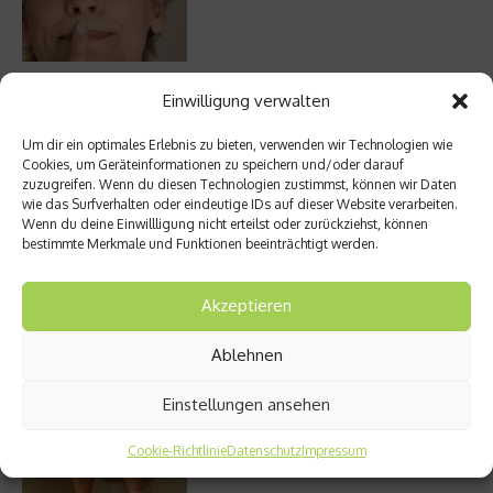
Die volle Kraft des Korns – So wichtig ist
Einwilligung verwalten
Getreide
Um dir ein optimales Erlebnis zu bieten, verwenden wir Technologien wie
Cookies, um Geräteinformationen zu speichern und/oder darauf
zuzugreifen. Wenn du diesen Technologien zustimmst, können wir Daten
wie das Surfverhalten oder eindeutige IDs auf dieser Website verarbeiten.
Entzündung der Nebenhöhlen: Symptome
Wenn du deine Einwillligung nicht erteilst oder zurückziehst, können
und verschiedene Formen
bestimmte Merkmale und Funktionen beeinträchtigt werden.
Akzeptieren
Welches Ashwagandha sollte ich kaufen?
Ablehnen
Einstellungen ansehen
Cookie-Richtlinie
Datenschutz
Impressum
Stuhlgang – wie oft ist eigentlich normal?