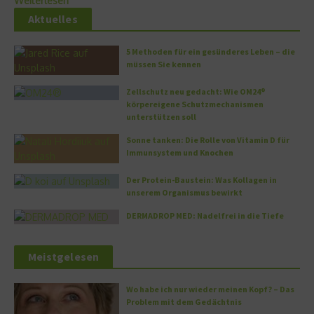
Weiterlesen
Aktuelles
5 Methoden für ein gesünderes Leben – die
müssen Sie kennen
Zellschutz neu gedacht: Wie OM24®
körpereigene Schutzmechanismen
unterstützen soll
Sonne tanken: Die Rolle von Vitamin D für
Immunsystem und Knochen
Der Protein-Baustein: Was Kollagen in
unserem Organismus bewirkt
DERMADROP MED: Nadelfrei in die Tiefe
Meistgelesen
Wo habe ich nur wieder meinen Kopf? – Das
Problem mit dem Gedächtnis