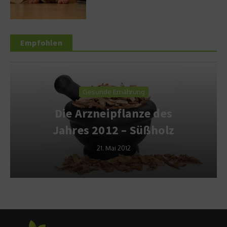
Empfohlen
Gesunde Ernährung
Die Arzneipflanze des
Jahres 2012 – Süßholz
21. Mai 2012