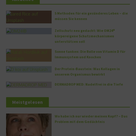
5 Methoden für ein gesünderes Leben – die
müssen Sie kennen
Zellschutz neu gedacht: Wie OM24®
körpereigene Schutzmechanismen
unterstützen soll
Sonne tanken: Die Rolle von Vitamin D für
Immunsystem und Knochen
Der Protein-Baustein: Was Kollagen in
unserem Organismus bewirkt
DERMADROP MED: Nadelfrei in die Tiefe
Meistgelesen
Wo habe ich nur wieder meinen Kopf? – Das
Problem mit dem Gedächtnis