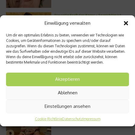
Die volle Kraft des Korns – So wichtig ist
Getreide
Einwilligung verwalten
Um dir ein optimales Erlebnis zu bieten, verwenden wir Technologien wie
Cookies, um Geräteinformationen zu speichern und/oder darauf
zuzugreifen. Wenn du diesen Technologien zustimmst, können wir Daten
Entzündung der Nebenhöhlen: Symptome
wie das Surfverhalten oder eindeutige IDs auf dieser Website verarbeiten.
und verschiedene Formen
Wenn du deine Einwillligung nicht erteilst oder zurückziehst, können
bestimmte Merkmale und Funktionen beeinträchtigt werden.
Akzeptieren
Welches Ashwagandha sollte ich kaufen?
Ablehnen
Einstellungen ansehen
Cookie-Richtlinie
Stuhlgang – wie oft ist eigentlich normal?
Datenschutz
Impressum