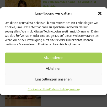
Die volle Kraft des Korns – So wichtig ist
Getreide
Einwilligung verwalten
Um dir ein optimales Erlebnis zu bieten, verwenden wir Technologien wie
Cookies, um Geräteinformationen zu speichern und/oder darauf
Entzündung der Nebenhöhlen: Symptome
zuzugreifen. Wenn du diesen Technologien zustimmst, können wir Daten
und verschiedene Formen
wie das Surfverhalten oder eindeutige IDs auf dieser Website verarbeiten.
Wenn du deine Einwillligung nicht erteilst oder zurückziehst, können
bestimmte Merkmale und Funktionen beeinträchtigt werden.
Welches Ashwagandha sollte ich kaufen?
Akzeptieren
Ablehnen
Einstellungen ansehen
Stuhlgang – wie oft ist eigentlich normal?
Cookie-Richtlinie
Datenschutz
Impressum