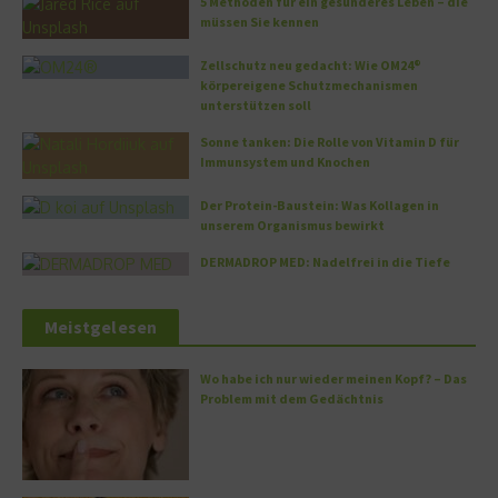
5 Methoden für ein gesünderes Leben – die
müssen Sie kennen
Zellschutz neu gedacht: Wie OM24®
körpereigene Schutzmechanismen
unterstützen soll
Sonne tanken: Die Rolle von Vitamin D für
Immunsystem und Knochen
Der Protein-Baustein: Was Kollagen in
unserem Organismus bewirkt
DERMADROP MED: Nadelfrei in die Tiefe
Meistgelesen
Wo habe ich nur wieder meinen Kopf? – Das
Problem mit dem Gedächtnis