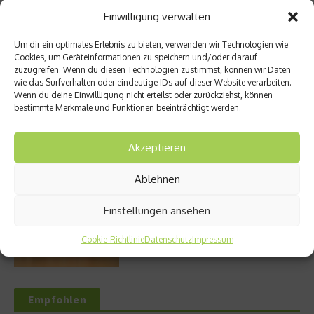
Einwilligung verwalten
Entzündung der Nebenhöhlen: Symptome
Um dir ein optimales Erlebnis zu bieten, verwenden wir Technologien wie
und verschiedene Formen
Cookies, um Geräteinformationen zu speichern und/oder darauf
zuzugreifen. Wenn du diesen Technologien zustimmst, können wir Daten
wie das Surfverhalten oder eindeutige IDs auf dieser Website verarbeiten.
Wenn du deine Einwillligung nicht erteilst oder zurückziehst, können
bestimmte Merkmale und Funktionen beeinträchtigt werden.
Welches Ashwagandha sollte ich kaufen?
Akzeptieren
Ablehnen
Stuhlgang – wie oft ist eigentlich normal?
Einstellungen ansehen
Cookie-Richtlinie
Datenschutz
Impressum
Empfohlen