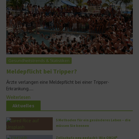
Gesundheitstrends & Statistiken
Meldepflicht bei Tripper?
Ärzte verlangen eine Meldepflicht bei einer Tripper-
Erkrankung....
Weiterlesen
Aktuelles
5 Methoden für ein gesünderes Leben – die
müssen Sie kennen
Zellschutz neu gedacht: Wie OM24®