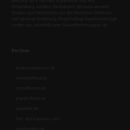
berichtet nicht nur über Krankheiten und ihre
Behandlung, sondern thematisiert genauso aktuelle
Studien und Nachrichten aus den Bereichen Wellness
und gesunde Ernährung. Regelmäßige Expertenbeiträge
runden das unterhaltsame Gesundheitsmagazin ab.
Partner
businessandmore.de
worldsoffood.de
netzathleten.de
planetoftech.de
urbanlife.de
fast-and-luxurious.com
newfoodcity.de