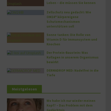
Leben – die müssen Sie kennen
Zellschutz neu gedacht: Wie
OM24® körpereigene
Schutzmechanismen
unterstützen soll
Sonne tanken: Die Rolle von
Vitamin D für Immunsystem und
Knochen
Der Protein-Baustein: Was
Kollagen in unserem Organismus
bewirkt
DERMADROP MED: Nadelfrei in die
Tiefe
Meistgelesen
Wo habe ich nur wieder meinen
Kopf? – Das Problem mit dem
Gedächtnis