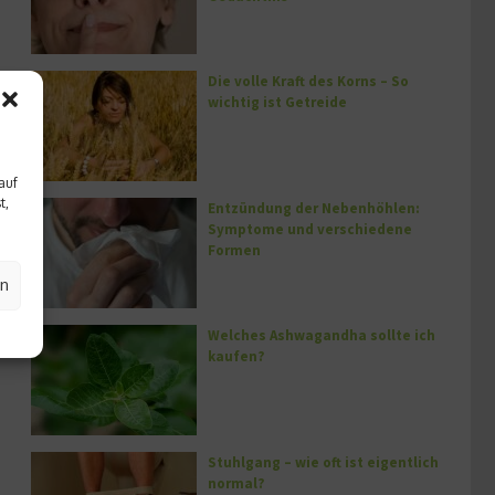
Die volle Kraft des Korns – So
wichtig ist Getreide
auf
t,
Entzündung der Nebenhöhlen:
Symptome und verschiedene
Formen
en
Welches Ashwagandha sollte ich
kaufen?
Stuhlgang – wie oft ist eigentlich
normal?