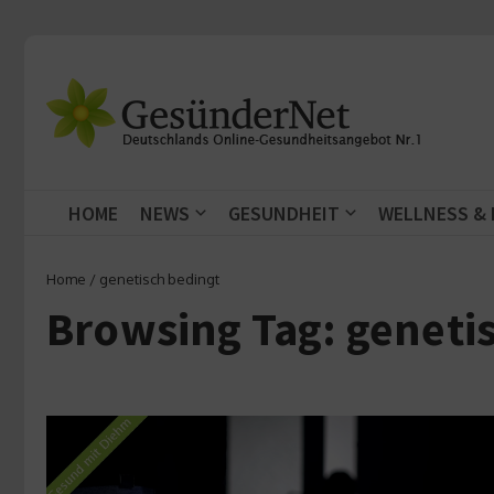
Zum Inhalt springen
HOME
NEWS
GESUNDHEIT
WELLNESS &
Home
/
genetisch bedingt
Browsing Tag: geneti