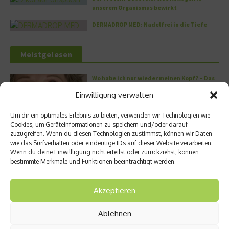
unserem Organismus bewirkt
DERMADROP MED: Nadelfrei in die Tiefe
Meistgelesen
Wo habe ich nur wieder meinen Kopf? – Das
Problem mit dem Gedächtnis
Einwilligung verwalten
Um dir ein optimales Erlebnis zu bieten, verwenden wir Technologien wie
Cookies, um Geräteinformationen zu speichern und/oder darauf
zuzugreifen. Wenn du diesen Technologien zustimmst, können wir Daten
Die volle Kraft des Korns – So wichtig ist
wie das Surfverhalten oder eindeutige IDs auf dieser Website verarbeiten.
Getreide
Wenn du deine Einwillligung nicht erteilst oder zurückziehst, können
bestimmte Merkmale und Funktionen beeinträchtigt werden.
Akzeptieren
Entzündung der Nebenhöhlen: Symptome
und verschiedene Formen
Ablehnen