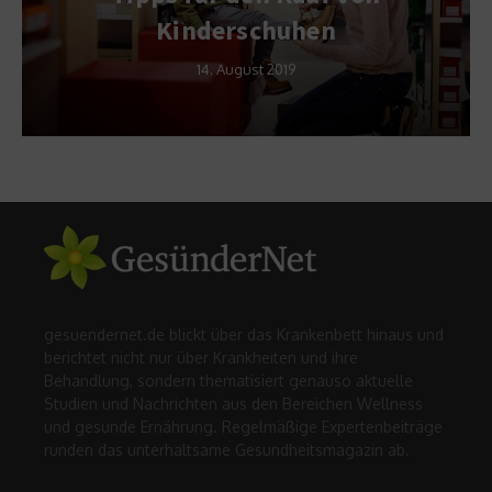
Kinderschuhen
14. August 2019
gesuendernet.de blickt über das Krankenbett hinaus und
berichtet nicht nur über Krankheiten und ihre
Behandlung, sondern thematisiert genauso aktuelle
Studien und Nachrichten aus den Bereichen Wellness
und gesunde Ernährung. Regelmäßige Expertenbeiträge
runden das unterhaltsame Gesundheitsmagazin ab.