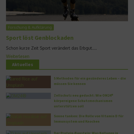
Forschung & Aufklärung
Sport löst Genblockaden
Schon kurze Zeit Sport verändert das Erbgut....
Weiterlesen
Aktuelles
5 Methoden für ein gesünderes Leben – die
müssen Sie kennen
Zellschutz neu gedacht: Wie OM24®
körpereigene Schutzmechanismen
unterstützen soll
Sonne tanken: Die Rolle von Vitamin D für
Immunsystem und Knochen
Der Protein-Baustein: Was Kollagen in