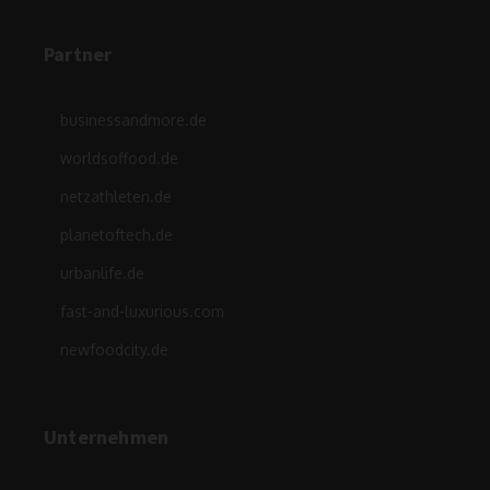
Partner
businessandmore.de
worldsoffood.de
netzathleten.de
planetoftech.de
urbanlife.de
fast-and-luxurious.com
newfoodcity.de
Unternehmen