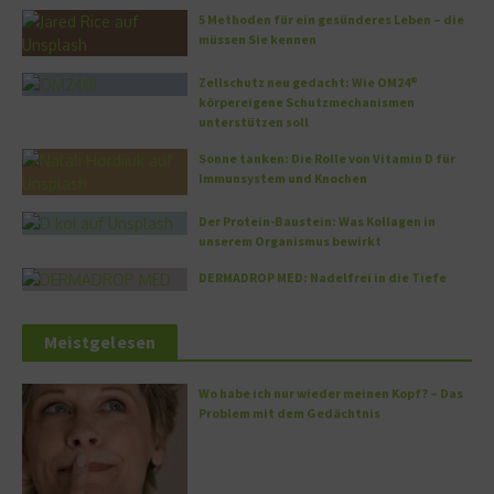
5 Methoden für ein gesünderes Leben – die
müssen Sie kennen
Zellschutz neu gedacht: Wie OM24®
körpereigene Schutzmechanismen
unterstützen soll
Sonne tanken: Die Rolle von Vitamin D für
Immunsystem und Knochen
Der Protein-Baustein: Was Kollagen in
unserem Organismus bewirkt
DERMADROP MED: Nadelfrei in die Tiefe
Meistgelesen
Wo habe ich nur wieder meinen Kopf? – Das
Problem mit dem Gedächtnis