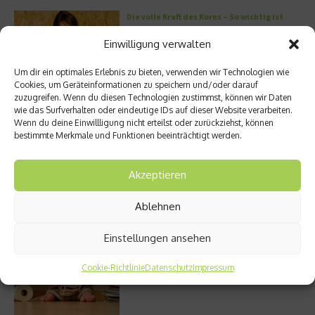
Die volle Kraft des Korns – So wichtig ist
Getreide
Einwilligung verwalten
Um dir ein optimales Erlebnis zu bieten, verwenden wir Technologien wie
Cookies, um Geräteinformationen zu speichern und/oder darauf
zuzugreifen. Wenn du diesen Technologien zustimmst, können wir Daten
Entzündung der Nebenhöhlen: Symptome
wie das Surfverhalten oder eindeutige IDs auf dieser Website verarbeiten.
und verschiedene Formen
Wenn du deine Einwillligung nicht erteilst oder zurückziehst, können
bestimmte Merkmale und Funktionen beeinträchtigt werden.
Akzeptieren
Welches Ashwagandha sollte ich kaufen?
Ablehnen
Einstellungen ansehen
Stuhlgang – wie oft ist eigentlich normal?
Cookie-Richtlinie
Datenschutz
Impressum