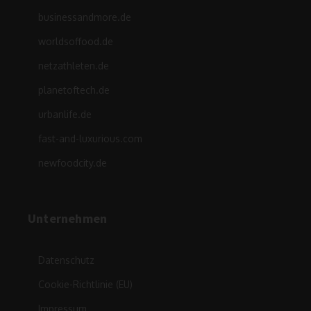
businessandmore.de
worldsoffood.de
netzathleten.de
planetoftech.de
urbanlife.de
fast-and-luxurious.com
newfoodcity.de
Unternehmen
Datenschutz
Cookie-Richtlinie (EU)
Impressum