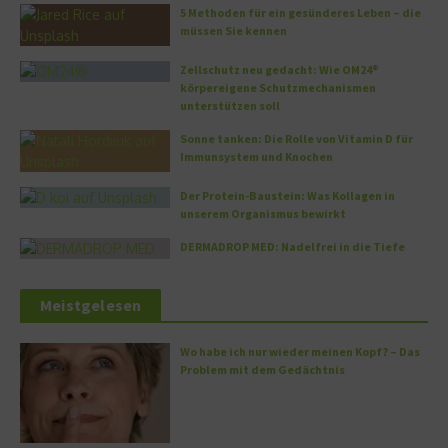
5 Methoden für ein gesünderes Leben – die
müssen Sie kennen
Zellschutz neu gedacht: Wie OM24®
körpereigene Schutzmechanismen
unterstützen soll
Sonne tanken: Die Rolle von Vitamin D für
Immunsystem und Knochen
Der Protein-Baustein: Was Kollagen in
unserem Organismus bewirkt
DERMADROP MED: Nadelfrei in die Tiefe
Meistgelesen
Wo habe ich nur wieder meinen Kopf? – Das
Problem mit dem Gedächtnis